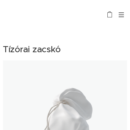
E-BIKE TÚRA SOPRON
Tízórai zacskó